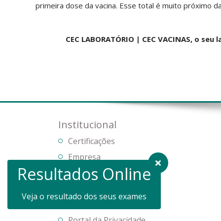
primeira dose da vacina. Esse total é muito próximo 
CEC LABORATÓRIO | CEC VACINAS, o seu la
Institucional
Certificações
Empresa
Resultados Online
Gestão de qualidade
Informativos
Veja o resultado dos seus exames
Sobre o grupo
Portal da Privacidade