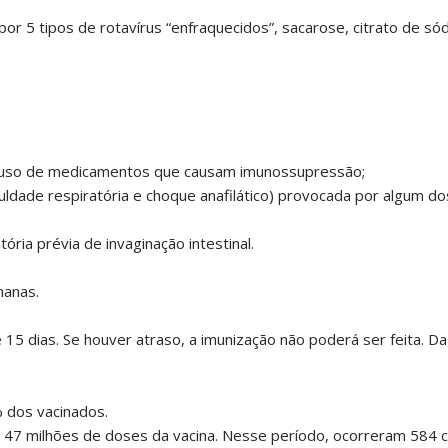
r 5 tipos de rotavírus “enfraquecidos”, sacarose, citrato de sód
ou uso de medicamentos que causam imunossupressão;
ficuldade respiratória e choque anafilático) provocada por algum 
ória prévia de invaginação intestinal.
manas.
15 dias. Se houver atraso, a imunização não poderá ser feita. D
 dos vacinados.
47 milhões de doses da vacina. Nesse período, ocorreram 584 ca