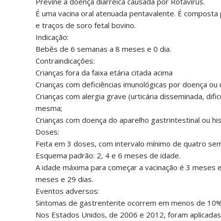
Previne a doença diarréica causada por Rotavírus.
É uma vacina oral atenuada pentavalente. É composta po
e traços de soro fetal bovino.
Indicação:
Bebês de 6 semanas a 8 meses e 0 dia.
Contraindicações:
Crianças fora da faixa etária citada acima
Crianças com deficiências imunológicas por doença 
Crianças com alergia grave (urticária disseminada, di
mesma;
Crianças com doença do aparelho gastrintestinal ou hist
Doses:
Feita em 3 doses, com intervalo mínimo de quatro se
Esquema padrão: 2, 4 e 6 meses de idade.
A idade máxima para começar a vacinação é 3 meses e 
meses e 29 dias.
Eventos adversos:
Sintomas de gastrenterite ocorrem em menos de 10%
Nos Estados Unidos, de 2006 e 2012, foram aplicadas 